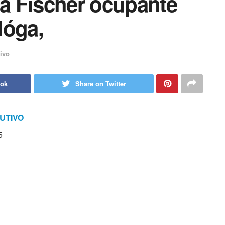
la Fischer ocupante
lóga,
ivo
ook
Share on Twitter
UTIVO
5