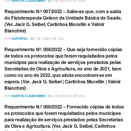
POR
SANTOS.CLAUDIOMIRO
3 DE AGOSTO DE 2022
Requerimento N.º 007/2022 – Sabe-se que, com a saída
REQUERIMENTOS
do Fisioterapeuta Gelson da Unidade Básica de Saúde.
(Ver. Jacir G. Seibel, Carlinhos Mocellin e Valmir
Bianchini)
POR
SUPORTE2
2 DE JUNHO DE 2022
Requerimento Nº. 008/2022 – Que seja fornecido cópias
REQUERIMENTOS
de todos os protocolos que foram requisitados pelos
munícipes para realização de serviços prestados pelas
Secretarias de Obra e Agricultura, no ano de 2021, bem
como no ano de 2022, que ainda encontram-se em
espera. (Ver. Jacir G. Seibel | Carlinhos Mocellin | Valmir
Bianchini)
POR
SANTOS.CLAUDIOMIRO
3 DE AGOSTO DE 2022
Requerimento N.º 008/2022 – Fornecido cópias de todos
REQUERIMENTOS
os protocolos que foram requisitados pelos munícipes
para realização de serviços prestados pelas Secretarias
de Obra e Agricultura. (Ver. Jacir G. Seibel, Carlinhos