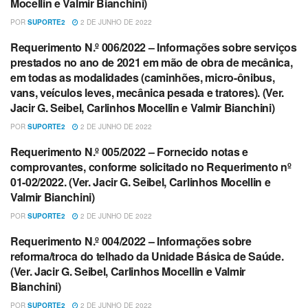
Mocellin e Valmir Bianchini)
POR
SUPORTE2
2 DE JUNHO DE 2022
Requerimento N.º 006/2022 – Informações sobre serviços
REQUERIMENTOS
prestados no ano de 2021 em mão de obra de mecânica,
em todas as modalidades (caminhões, micro-ônibus,
vans, veículos leves, mecânica pesada e tratores). (Ver.
Jacir G. Seibel, Carlinhos Mocellin e Valmir Bianchini)
POR
SUPORTE2
2 DE JUNHO DE 2022
Requerimento N.º 005/2022 – Fornecido notas e
REQUERIMENTOS
comprovantes, conforme solicitado no Requerimento nº
01-02/2022. (Ver. Jacir G. Seibel, Carlinhos Mocellin e
Valmir Bianchini)
POR
SUPORTE2
2 DE JUNHO DE 2022
Requerimento N.º 004/2022 – Informações sobre
REQUERIMENTOS
reforma/troca do telhado da Unidade Básica de Saúde.
(Ver. Jacir G. Seibel, Carlinhos Mocellin e Valmir
Bianchini)
POR
SUPORTE2
2 DE JUNHO DE 2022