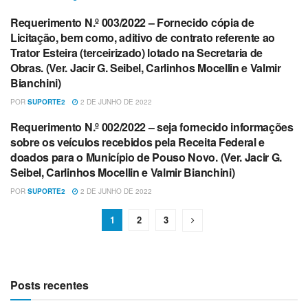
Requerimento N.º 003/2022 – Fornecido cópia de
REQUERIMENTOS
Licitação, bem como, aditivo de contrato referente ao
Trator Esteira (terceirizado) lotado na Secretaria de
Obras. (Ver. Jacir G. Seibel, Carlinhos Mocellin e Valmir
Bianchini)
POR
SUPORTE2
2 DE JUNHO DE 2022
Requerimento N.º 002/2022 – seja fornecido informações
REQUERIMENTOS
sobre os veículos recebidos pela Receita Federal e
doados para o Município de Pouso Novo. (Ver. Jacir G.
Seibel, Carlinhos Mocellin e Valmir Bianchini)
POR
SUPORTE2
2 DE JUNHO DE 2022
1
2
3
Posts recentes