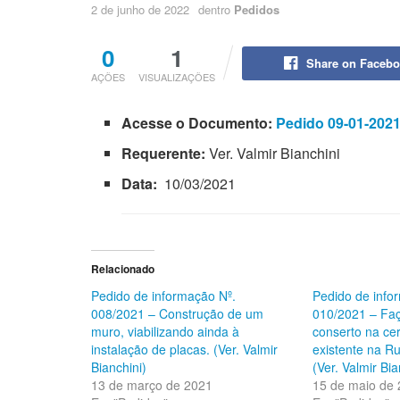
2 de junho de 2022
dentro
Pedidos
0
1
Share on Faceb
AÇÕES
VISUALIZAÇÕES
Acesse o Documento:
Pedido 09-01-2021
Requerente:
Ver. Valmir Bianchini
Data:
10/03/2021
Relacionado
Pedido de informação Nº.
Pedido de info
008/2021 – Construção de um
010/2021 – Faç
muro, viabilizando ainda à
conserto na cer
instalação de placas. (Ver. Valmir
existente na R
Bianchini)
(Ver. Valmir Bia
13 de março de 2021
15 de maio de