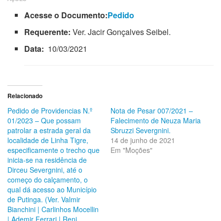
Acesse o Documento:
Pedido
Requerente:
Ver. Jacir Gonçalves Seibel.
Data:
10/03/2021
Relacionado
Pedido de Providencias N.º
Nota de Pesar 007/2021 –
01/2023 – Que possam
Falecimento de Neuza Maria
patrolar a estrada geral da
Sbruzzi Severgnini.
localidade de Linha Tigre,
14 de junho de 2021
especificamente o trecho que
Em "Moções"
inicia-se na residência de
Dirceu Severgnini, até o
começo do calçamento, o
qual dá acesso ao Município
de Putinga. (Ver. Valmir
Bianchini | Carlinhos Mocellin
| Ademir Ferrari | Reni