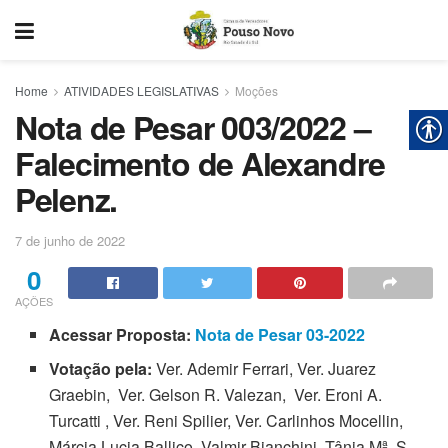
Home
ATIVIDADES LEGISLATIVAS
Moções
Nota de Pesar 003/2022 –
Falecimento de Alexandre
Pelenz.
7 de junho de 2022
0
AÇÕES
Acessar Proposta:
Nota de Pesar 03-2022
Votação pela:
Ver. Ademir Ferrari, Ver. Juarez
Graebin, Ver. Gelson R. Valezan, Ver. Eroni A.
Turcatti , Ver. Reni Spilier, Ver. Carlinhos Mocellin,
Márcia Lucia Ballico, Valmir Bianchini, Tânia Mª. S.