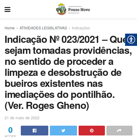
Home
ATIVIDADES LEGISLATIVAS
Indicações
Indicação Nº 023/2021 – Que
sejam tomadas providências,
no sentido de proceder a
limpeza e desobstrução de
bueiros existentes nas
imediações do pontilhão.
(Ver. Roges Gheno)
21 de maio de 2022
0
AÇÕES