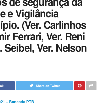
os de segurança da
e e Vigilância
pio. (Ver. Carlinhos
ir Ferrari, Ver. Reni
G. Seibel, Ver. Nelson
ook
Share on Twitter
2021 – Bancada PTB