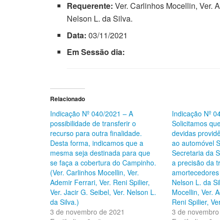
Requerente:
Ver. Carlinhos Mocellin, Ver. Ad
Nelson L. da Silva.
Data:
03/11/2021
Em Sessão dia:
Relacionado
Indicação Nº 040/2021 – A
Indicação Nº 0
possibilidade de transferir o
Solicitamos qu
recurso para outra finalidade.
devidas provid
Desta forma, indicamos que a
ao automóvel S
mesma seja destinada para que
Secretaria da 
se faça a cobertura do Campinho.
a precisão da t
(Ver. Carlinhos Mocellin, Ver.
amortecedores 
Ademir Ferrari, Ver. Reni Spilier,
Nelson L. da Si
Ver. Jacir G. Seibel, Ver. Nelson L.
Mocellin, Ver. A
da Silva.)
Reni Spilier, Ver
3 de novembro de 2021
3 de novembro