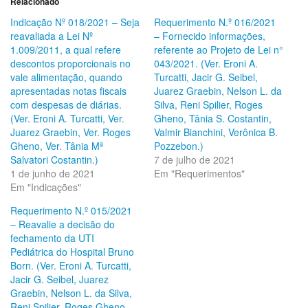
Relacionado
Indicação Nº 018/2021 – Seja
Requerimento N.º 016/2021
reavaliada a Lei Nº
– Fornecido informações,
1.009/2011, a qual refere
referente ao Projeto de Lei n°
descontos proporcionais no
043/2021. (Ver. Eroni A.
vale alimentação, quando
Turcatti, Jacir G. Seibel,
apresentadas notas fiscais
Juarez Graebin, Nelson L. da
com despesas de diárias.
Silva, Reni Spilier, Roges
(Ver. Eroni A. Turcatti, Ver.
Gheno, Tânia S. Costantin,
Juarez Graebin, Ver. Roges
Valmir Bianchini, Verônica B.
Gheno, Ver. Tânia Mª
Pozzebon.)
Salvatori Costantin.)
7 de julho de 2021
1 de junho de 2021
Em "Requerimentos"
Em "Indicações"
Requerimento N.º 015/2021
– Reavalie a decisão do
fechamento da UTI
Pediátrica do Hospital Bruno
Born. (Ver. Eroni A. Turcatti,
Jacir G. Seibel, Juarez
Graebin, Nelson L. da Silva,
Reni Spilier, Roges Gheno,