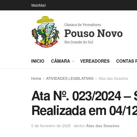
WebMail
INICIO
CÂMARA
VEREADORES
CONTAS 
Home
ATIVIDADES LEGISLATIVAS
Atas das Sessões
Ata Nº. 023/2024 –
Realizada em 04/1
5 de fevereiro de 2025
dentro
Atas das Sessões